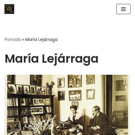
Saltar
al
contenido
Portada
»
María Lejárraga
María Lejárraga