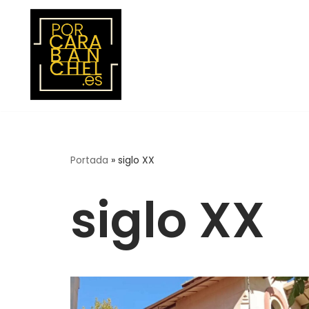
Saltar
al
contenido
Portada
»
siglo XX
siglo XX