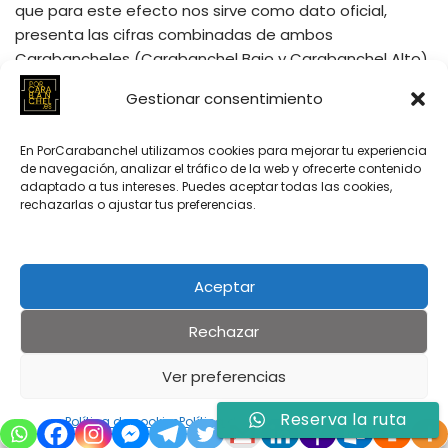
que para este efecto nos sirve como dato oficial,
presenta las cifras combinadas de ambos
Carabancheles (Carabanchel Bajo y Carabanchel Alto),
aunque no encontramos una razón suficiente para
Gestionar consentimiento
esto, ya que cada uno constituye un ayuntamiento
distinto y son localidades separadas. Aceptando estos
En PorCarabanchel utilizamos cookies para mejorar tu experiencia
datos tal como se nos presentan, el
capital
de navegación, analizar el tráfico de la web y ofrecerte contenido
productivo
de ambos pueblos es de 14.812.557 reales y
adaptado a tus intereses. Puedes aceptar todas las cookies,
el
impuesto
asciende a 522.733 reales.
Contribución:
rechazarlas o ajustar tus preferencias.
según el cálculo general y oficial de la provincia, es del
9,65 por ciento.
Aceptar
Presupuesto municipal:
Asciende a 26.400 reales, de
los cuales se pagan 2.200 reales al secretario como
Rechazar
salario. Este presupuesto se financia con 8.400 reales
Ver preferencias
que, en general, producen los bienes propios del
municipio, y el resto se obtiene mediante impuestos.
Reserva la ruta
Política de cookies
Política de privacidad
Aviso Legal