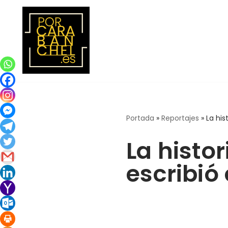
Saltar
al
contenido
Portada
»
Reportajes
»
La his
La histo
escribió