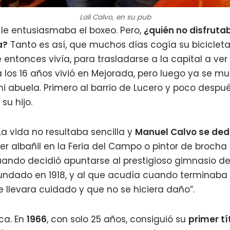
Lali Calvo, en su pub
 le entusiasmaba el boxeo. Pero,
¿quién no disfruta
a?
Tanto es así, que muchos días cogía su biciclet
ntonces vivía, para trasladarse a la capital a ver 
a los 16 años vivió en Mejorada, pero luego ya se m
i abuela. Primero al barrio de Lucero y poco despu
su hijo.
 La vida no resultaba sencilla y
Manuel Calvo se dedi
ser albañil en la Feria del Campo o pintor de broch
uando decidió apuntarse al prestigioso gimnasio de
fundado en 1918, y al que acudía cuando terminaba s
e llevara cuidado y que no se hiciera daño”.
ca. En
1966
, con solo 25 años, consiguió su
primer tí