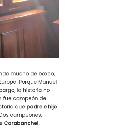
endo mucho de boxeo,
 Europa. Porque Manuel
bargo, la historia no
én fue campeón de
istoria que
padre e hijo
 Dos campeones,
de
Carabanchel
.