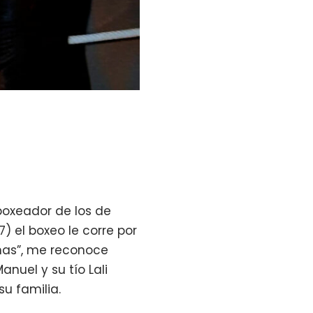
boxeador de los de
7) el boxeo le corre por
mas”, me reconoce
nuel y su tío Lali
u familia.