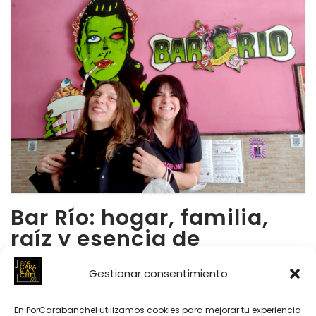
Bar Río: hogar, familia,
raíz y esencia de
Carabanchel
Gestionar consentimiento
17/02/2022
En PorCarabanchel utilizamos cookies para mejorar tu experiencia
Han pasado ya 30 años desde que Cris y Mariola, dos