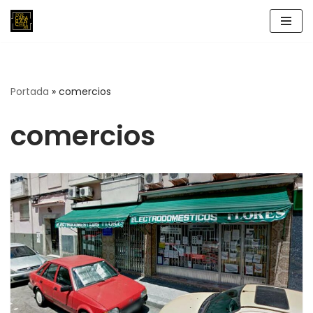
Saltar
al
contenido
Portada
»
comercios
comercios