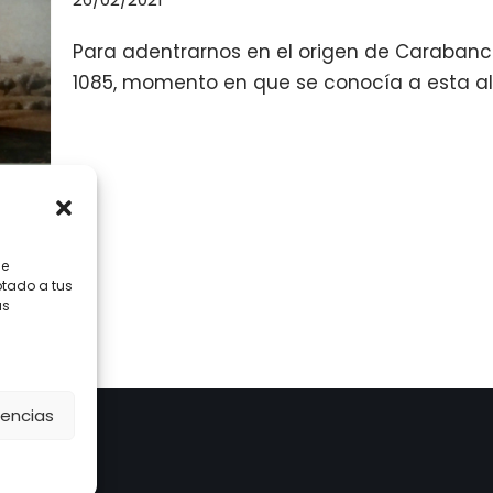
Para adentrarnos en el origen de Carabanc
1085, momento en que se conocía a esta a
de
ptado a tus
us
rencias
a