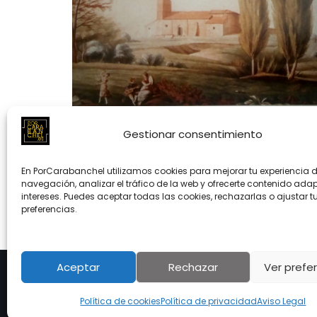
Gestionar consentimiento
En PorCarabanchel utilizamos cookies para mejorar tu experiencia 
navegación, analizar el tráfico de la web y ofrecerte contenido ada
« Anterior
1
…
3
4
5
intereses. Puedes aceptar todas las cookies, rechazarlas o ajustar t
preferencias.
Aceptar
Rechazar
Ver prefe
Aviso Legal
|
Política de cookies
|
Polític
de privacidad
Política de cookies
Política de privacidad
Aviso Legal