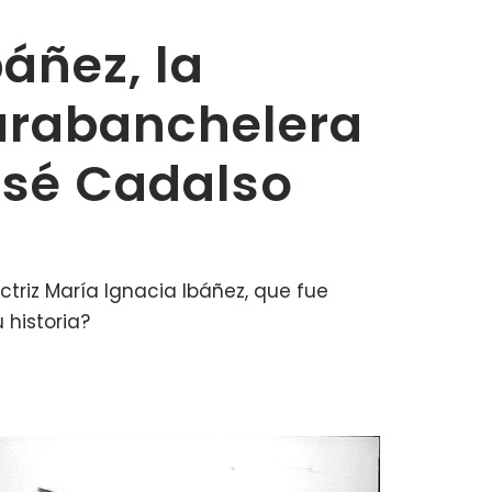
áñez, la
carabanchelera
osé Cadalso
triz María Ignacia Ibáñez, que fue
 historia?