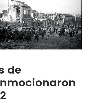
s de
onmocionaron
32